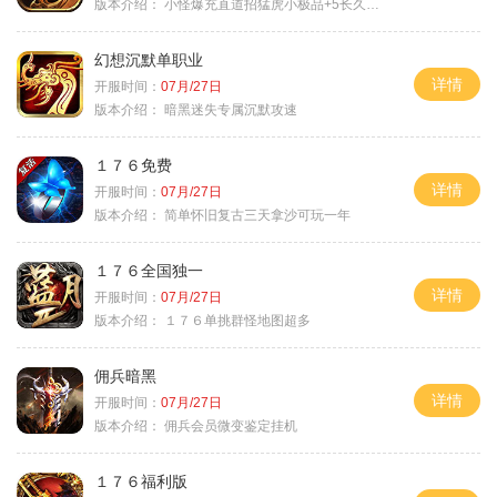
版本介绍：
小怪爆充直道招猛虎小极品+5长久好玩
幻想沉默单职业
详情
开服时间：
07月/27日
版本介绍：
暗黑迷失专属沉默攻速
１７６免费
详情
开服时间：
07月/27日
版本介绍：
简单怀旧复古三天拿沙可玩一年
１７６全国独一
详情
开服时间：
07月/27日
版本介绍：
１７６单挑群怪地图超多
佣兵暗黑
详情
开服时间：
07月/27日
版本介绍：
佣兵会员微变鉴定挂机
１７６福利版