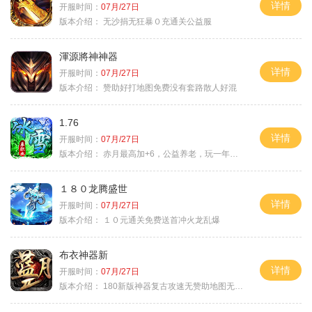
详情
开服时间：
07月/27日
版本介绍：
无沙捐无狂暴０充通关公益服
渾源將神神器
详情
开服时间：
07月/27日
版本介绍：
赞助好打地图免费没有套路散人好混
1.76
详情
开服时间：
07月/27日
版本介绍：
赤月最高加+6，公益养老，玩一年不腻，屠龙
１８０龙腾盛世
详情
开服时间：
07月/27日
版本介绍：
１０元通关免费送首冲火龙乱爆
布衣神器新
详情
开服时间：
07月/27日
版本介绍：
180新版神器复古攻速无赞助地图无排行