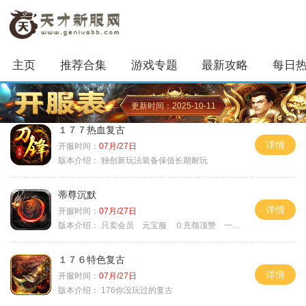
主页
推荐合集
游戏专题
最新攻略
每日
更新时间：2025-10-11
１７７热血复古
详情
开服时间：
07月/27日
版本介绍：
独创新玩法装备保值长期耐玩
蒂尊沉默
详情
开服时间：
07月/27日
版本介绍：
只卖会员 元宝服 ０充领顶赞 一切靠打
１７６特色复古
详情
开服时间：
07月/27日
版本介绍：
176你没玩过的复古