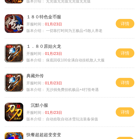
版本介绍：
无充值无充值无充值无充值
１８０特色金币服
详情
开服时间：
01月/23日
版本介绍：
一切靠打时间为王极品+5散人养老
１．８０原始火龙
详情
开服时间：
01月/23日
版本介绍：
保底回収100全满自动挂机散人大服
典藏外传
详情
开服时间：
01月/23日
版本介绍：
无沙捐免费挂机极品+4打怪奇遇
沉默小服
详情
开服时间：
01月/23日
版本介绍：
自动拾取自动冰雪玩法装备保值
快餐超超超变变变