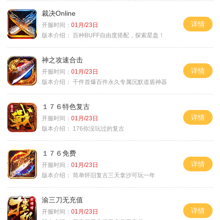
裁决Online
详情
开服时间：
01月/23日
版本介绍：
百种BUFF自由度搭配，探索星盘！
神之攻速合击
详情
开服时间：
01月/23日
版本介绍：
千件首爆百件永久专属沉默道盾神器
１７６特色复古
详情
开服时间：
01月/23日
版本介绍：
176你没玩过的复古
１７６免费
详情
开服时间：
01月/23日
版本介绍：
简单怀旧复古三天拿沙可玩一年
渝三刀无充值
详情
开服时间：
01月/23日