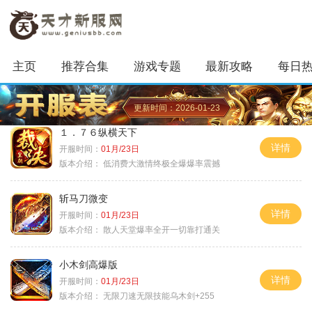
主页
推荐合集
游戏专题
最新攻略
每日
更新时间：2026-01-23
１．７６纵横天下
详情
开服时间：
01月/23日
版本介绍：
低消费大激情终极全爆爆率震撼
斩马刀微变
详情
开服时间：
01月/23日
版本介绍：
散人天堂爆率全开一切靠打通关
小木剑高爆版
详情
开服时间：
01月/23日
版本介绍：
无限刀速无限技能乌木剑+255