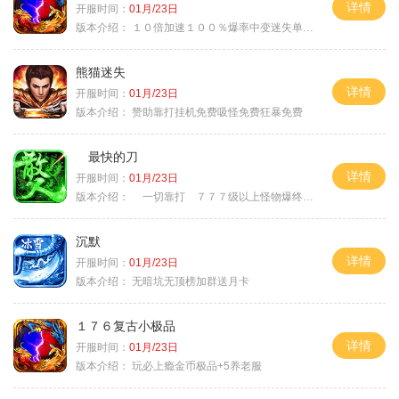
详情
开服时间：
01月/23日
版本介绍：
１０倍加速１００％爆率中变迷失单职业
熊猫迷失
详情
开服时间：
01月/23日
版本介绍：
赞助靠打挂机免费吸怪免费狂暴免费
最快的刀
详情
开服时间：
01月/23日
版本介绍：
一切靠打 ７７７级以上怪物爆终极
沉默
详情
开服时间：
01月/23日
版本介绍：
无暗坑无顶榜加群送月卡
１７６复古小极品
详情
开服时间：
01月/23日
版本介绍：
玩必上瘾金币极品+5养老服