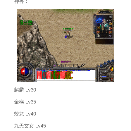
神兽：
麒麟 Lv30
金猴 Lv35
蛟龙 Lv40
九天玄女 Lv45